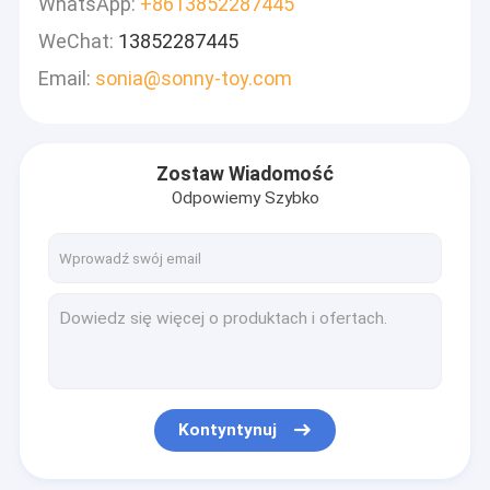
WhatsApp:
+8613852287445
WeChat:
13852287445
Email:
sonia@sonny-toy.com
Zostaw Wiadomość
Odpowiemy Szybko
Kontyntynuj