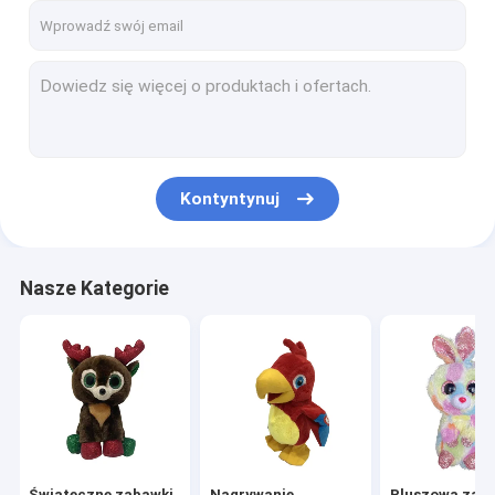
Kontyntynuj
Nasze Kategorie
Świąteczne zabawki
Nagrywanie
Pluszowa zab