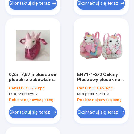
Skontaktuj się teraz
Skontaktuj się teraz
0,2m 7,87in pluszowe
EN71-1-2-3 Cekiny
plecaki z zabawkami
Pluszowy plecak na
Jednorożec torba z
długopis PP
Cena:
USD3.0-5.0/pc
Cena:
USD3.0-5.0/pc
różowymi skrzydłami
Wypełnienie
MOQ:
2000 sztuk
MOQ:
2000 SZTUK
bawełniane dla dzieci
Pobierz najnowszą cenę
Pobierz najnowszą cenę
Skontaktuj się teraz
Skontaktuj się teraz