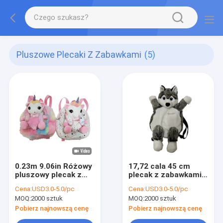
Pluszowe Plecaki Z Zabawkami
(5)
0.23m 9.06in Różowy
17,72 cala 45 cm
pluszowy plecak z
plecak z zabawkami
jednorożcem
dla psa Pamiątkowy
Cena:
USD3.0-5.0/pc
Cena:
USD3.0-5.0/pc
Spersonalizowany
prezent Realistyczne
MOQ:
2000 sztuk
MOQ:
2000 sztuk
plecak z
wypchane zwierzęta
jednorożcem dla
dla psów
Pobierz najnowszą cenę
Pobierz najnowszą cenę
córki