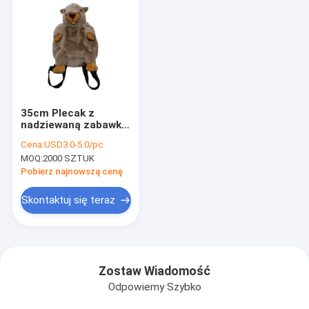
35cm Plecak z
nadziewaną zabawką
Marmot Realistyczny
Cena:
USD3.0-5.0/pc
prezent na pamiątkę
MOQ:
2000 SZTUK
Pobierz najnowszą cenę
Skontaktuj się teraz
Zostaw Wiadomość
Odpowiemy Szybko