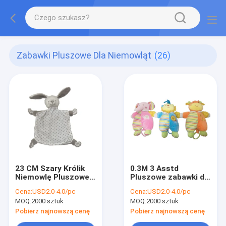
Zabawki Pluszowe Dla Niemowląt
(26)
23 CM Szary Królik
0.3M 3 Asstd
Niemowlę Pluszowe
Pluszowe zabawki dla
Zabawki
niemowląt
Cena:
USD2.0-4.0/pc
Cena:
USD2.0-4.0/pc
MOQ:
2000 sztuk
MOQ:
2000 sztuk
Pobierz najnowszą cenę
Pobierz najnowszą cenę