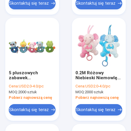
Skontaktuj się teraz
Skontaktuj się teraz
5 pluszowych
0.2M Różowy
zabawek
Niebieski Niemowlę
muzycznych dla
Pluszowe Zabawki
Cena:
USD2.0-4.0/pc
Cena:
USD2.0-4.0/pc
niemowląt
Peek A Boo
MOQ:
2000 sztuk
MOQ:
2000 sztuk
Muzyczne Słoń
Wypchane Zwierzę
Pobierz najnowszą cenę
Pobierz najnowszą cenę
PP Bawełna
Skontaktuj się teraz
Skontaktuj się teraz