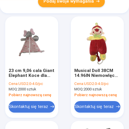
Podaj swoje wymagania
23 cm 9,06 cala Giant
Musical Doll 38CM
Elephant Koce dla
14.96IN Niemowlęce
niemowląt Wypchane
pluszowe zabawki z
Cena:
USD2.0-4.0/pc
Cena:
USD2.0-4.0/pc
zwierzę na czas
funkcją czerwonego
MOQ:
2000 sztuk
MOQ:
2000 sztuk
zabawy
Clown Play EMC
Pobierz najnowszą cenę
Pobierz najnowszą cenę
Skontaktuj się teraz
Skontaktuj się teraz