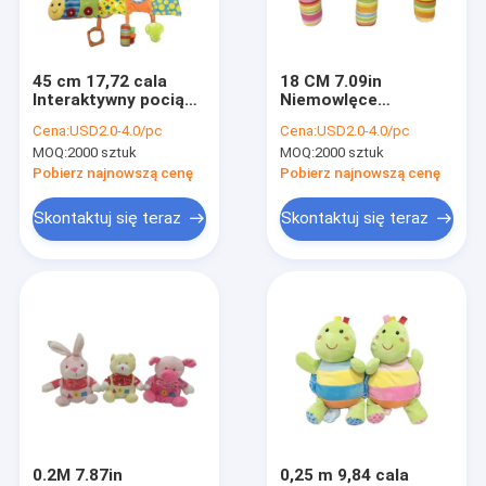
Wycieczka po fabryce
Kontrola jakości
45 cm 17,72 cala
18 CM 7.09in
Interaktywny pociąg
Niemowlęce
Skontaktuj się z nami
dla zwierząt
pluszowe zabawki
Cena:
USD2.0-4.0/pc
Cena:
USD2.0-4.0/pc
domowych pluszowa
Kaczka żółta
MOQ:
2000 sztuk
MOQ:
2000 sztuk
zabawka ROHS ze
Wypchane zwierzę
Aktualności
sznurkami
Towarzysz dla dzieci
Pobierz najnowszą cenę
Pobierz najnowszą cenę
Wszystkie przypadki
Skontaktuj się teraz
Skontaktuj się teraz
Order
Świąteczne zabawki pluszowe
Nagrywanie pluszowej zabawki
Pluszowa zabawka wielkanocna
0.2M 7.87in
0,25 m 9,84 cala