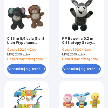
0,15 m 5,9 cala Giant
PP Bawełna 0,2 m
Lion Wypchane
0,66 stopy Szary
zwierzę Peek A Boo
Osioł Niemowlę
Cena:
USD2.0-4.0/pc
Cena:
USD2.0-4.0/pc
Singing Elephant
Pluszowe zabawki
MOQ:
2000 sztuk
MOQ:
2000 sztuk
Festival Gifts
Wypchane zwierzę z
dzwonkiem
Pobierz najnowszą cenę
Pobierz najnowszą cenę
Skontaktuj się teraz
Skontaktuj się teraz
Dom
Produkty
O nas