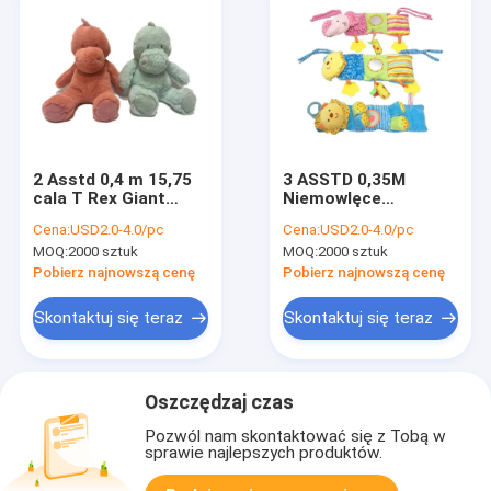
2 Asstd 0,4 m 15,75
3 ASSTD 0,35M
cala T Rex Giant
Niemowlęce
Dinosaur Wypchane
pluszowe zabawki
Cena:
USD2.0-4.0/pc
Cena:
USD2.0-4.0/pc
zwierzę dla edukacji
Śliczne pluszaki dla
MOQ:
2000 sztuk
MOQ:
2000 sztuk
rodziców
chłopców BSCI
Pobierz najnowszą cenę
Pobierz najnowszą cenę
Skontaktuj się teraz
Skontaktuj się teraz
Oszczędzaj czas
Pozwól nam skontaktować się z Tobą w
sprawie najlepszych produktów.