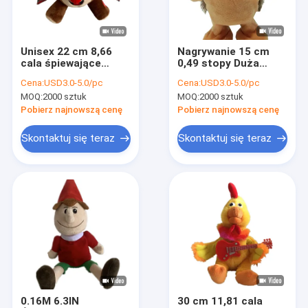
Wycieczka po fabryce
Kontrola jakości
Unisex 22 cm 8,66
Nagrywanie 15 cm
cala śpiewające
0,49 stopy Duża
Skontaktuj się z nami
tańczące pluszaki z
chodząca zabawka w
Cena:
USD3.0-5.0/pc
Cena:
USD3.0-5.0/pc
nagrywaniem głosu
kształcie jeża
MOQ:
2000 sztuk
MOQ:
2000 sztuk
Wypchane zwierzę do
Aktualności
edukacji
Pobierz najnowszą cenę
Pobierz najnowszą cenę
Wszystkie przypadki
Skontaktuj się teraz
Skontaktuj się teraz
Order
Świąteczne zabawki pluszowe
Nagrywanie pluszowej zabawki
Pluszowa zabawka wielkanocna
0.16M 6.3IN
30 cm 11,81 cala