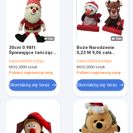
30cm 0.98ft
Boże Narodzenie
Śpiewające tańczące
0,23 M 9,06 cala
pluszaki Świąteczna
Renifer Wypchane
Cena:
USD3.0-5.0/pc
Cena:
USD3.0-5.0/pc
pluszowa zabawka
zwierzę Śliczny
MOQ:
2000 sztuk
MOQ:
2000 sztuk
BSCI
pingwin Wypchane
zwierzę Zabawka
Pobierz najnowszą cenę
Pobierz najnowszą cenę
narciarska
Skontaktuj się teraz
Skontaktuj się teraz
Dom
Produkty
O nas