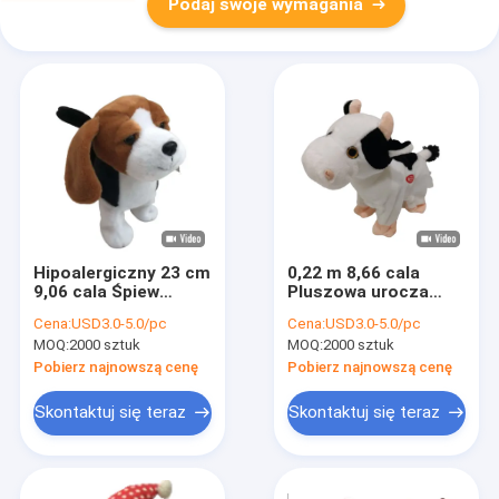
Podaj swoje wymagania
Hipoalergiczny 23 cm
0,22 m 8,66 cala
9,06 cala Śpiew
Pluszowa urocza
Tańczący Pluszaki
krowa Wypchane
Cena:
USD3.0-5.0/pc
Cena:
USD3.0-5.0/pc
Chodzenie
zwierzę śpiewające
MOQ:
2000 sztuk
MOQ:
2000 sztuk
Potrząsająca głową
Funkcja tańca
Zabawka dla psa
Pobierz najnowszą cenę
Pobierz najnowszą cenę
Skontaktuj się teraz
Skontaktuj się teraz