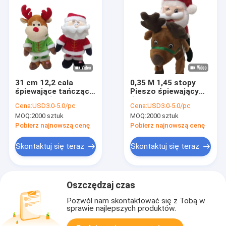
31 cm 12,2 cala
0,35 M 1,45 stopy
śpiewające tańczące
Pieszo śpiewający
pluszaki Święty
Święty Mikołaj
Cena:
USD3.0-5.0/pc
Cena:
USD3.0-5.0/pc
Mikołaj Miękka
Zabawka muzyczna
MOQ:
2000 sztuk
MOQ:
2000 sztuk
zabawka renifer
Świąteczny łoś
Wypchane zwierzę
Pobierz najnowszą cenę
Pobierz najnowszą cenę
Skontaktuj się teraz
Skontaktuj się teraz
Oszczędzaj czas
Pozwól nam skontaktować się z Tobą w
sprawie najlepszych produktów.