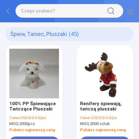
Śpiew, Taniec, Pluszaki
(45)
100% PP Śpiewające
Renifery śpiewają,
Tańczące Pluszaki
tańczą pluszaki
Cena:
USD4.0-5.0/pc
Cena:
USD3.0-5.0/pc
MOQ:
2000pcs
MOQ:
2000 sztuk
Pobierz najnowszą cenę
Pobierz najnowszą cenę