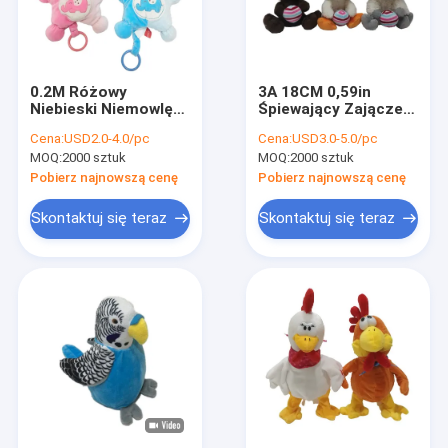
0.2M Różowy
3A 18CM 0,59in
Niebieski Niemowlę
Śpiewający Zajączek
Pluszowe Zabawki
Fioletowy Giant
Cena:
USD2.0-4.0/pc
Cena:
USD3.0-5.0/pc
Peek A Boo
Kaczka Wypchane
MOQ:
2000 sztuk
MOQ:
2000 sztuk
Muzyczne Słoń
zwierzę
Wypchane Zwierzę
Pobierz najnowszą cenę
Pobierz najnowszą cenę
PP Bawełna
Skontaktuj się teraz
Skontaktuj się teraz
Dom
Produkty
O nas