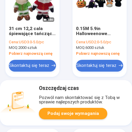
31 cm 12,2 cala
0.15M 5.9in
śpiewające tańczące
Halloweenowe
pluszaki Święty
wypchane zwierzę
Cena:
USD3.0-5.0/pc
Cena:
USD2.0-5.0/pc
Mikołaj Miękka
Musical Jumping
MOQ:
2000 sztuk
MOQ:
6000 sztuk
zabawka renifer
Spider Wypchane
zwierzę OEM
Pobierz najnowszą cenę
Pobierz najnowszą cenę
Skontaktuj się teraz
Skontaktuj się teraz
Oszczędzaj czas
Pozwól nam skontaktować się z Tobą w
sprawie najlepszych produktów.
Podaj swoje wymagania