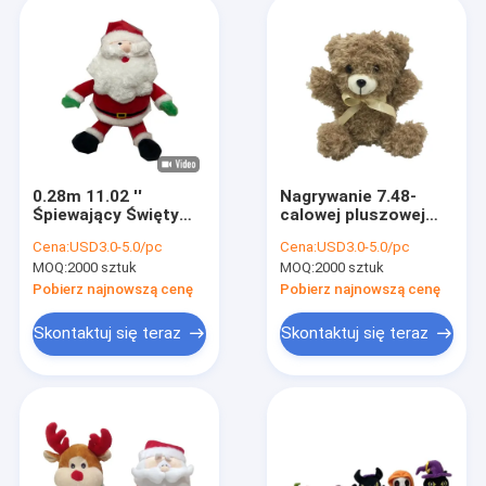
0.28m 11.02 ''
Nagrywanie 7.48-
Śpiewający Święty
calowej pluszowej
Mikołaj Przytulanka
zabawki
Cena:
USD3.0-5.0/pc
Cena:
USD3.0-5.0/pc
Świętego Mikołaja
MOQ:
2000 sztuk
MOQ:
2000 sztuk
LED Light
Pobierz najnowszą cenę
Pobierz najnowszą cenę
Skontaktuj się teraz
Skontaktuj się teraz