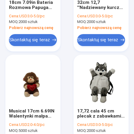
18cm 7.09in Bateria
32cm 12,7
Wycieczka po fabryce
Rozmowa Papuga
''Nadziewany kurczak
Zielony Kolor Miś 3A
Zabawka dla psa
Cena:
USD3.0-5.0/pc
Cena:
USD3.0-5.0/pc
Bateria
Duży zając
Kontrola jakości
MOQ:
2000 sztuk
MOQ:
2000 sztuk
wielkanocny
Wypchane zwierzę
Pobierz najnowszą cenę
Pobierz najnowszą cenę
Skontaktuj się z nami
Nietoksyczne
Skontaktuj się teraz
Skontaktuj się teraz
Aktualności
Wszystkie przypadki
Order
Świąteczne zabawki pluszowe
Musical 17cm 6.69IN
17,72 cala 45 cm
Nagrywanie pluszowej zabawki
Walentynki małpa
plecak z zabawkami
wypchane zwierzę
dla psa Pamiątkowy
Pluszowa zabawka wielkanocna
Cena:
USD2.0-4.0/pc
Cena:
USD3.0-5.0/pc
EMC
prezent Realistyczne
MOQ:
5000 sztuk
MOQ:
2000 sztuk
wypchane zwierzęta