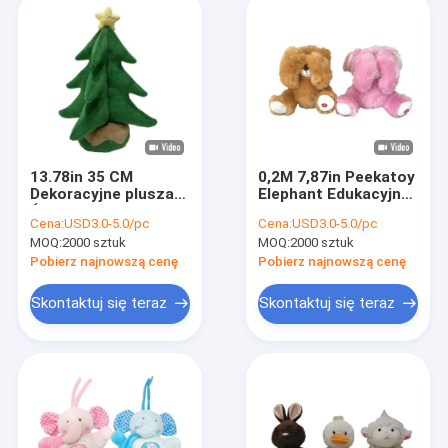
13.78in 35 CM
0,2M 7,87in Peekatoy
Dekoracyjne pluszaki
Elephant Edukacyjne
Śpiewające zabawki
zabawki pluszowe
Cena:
USD3.0-5.0/pc
Cena:
USD3.0-5.0/pc
choinkowe do
Śpiewanie śmiechem
MOQ:
2000 sztuk
MOQ:
2000 sztuk
dekoracji wnętrz
Pobierz najnowszą cenę
Pobierz najnowszą cenę
Skontaktuj się teraz
Skontaktuj się teraz