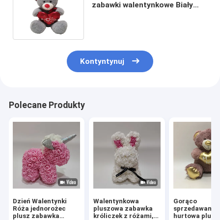
zabawki walentynkowe Biały
miś trzymający serce
hipoalergiczny
Kontyntynuj
Polecane Produkty
Dzień Walentynki
Walentynkowa
Gorąco
Róża jednorożec
pluszowa zabawka
sprzedawana
plusz zabawka
króliczek z różami,
hurtowa plus