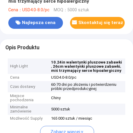
miś trzymający serce hipoalergiczny
Cena：USD4.0-8.0/pc
MOQ：5000 sztuk
Najlepsza cena
Skontaktuj się teraz
Opis Produktu
10.24in walentynki pluszowe zabawki
High Light
,
,
26cm walentynki pluszowe zabawki
miś trzymający serce hipoalergiczny
Cena
USD4.0-8.0/pc
60-70 dni po złożeniu i potwierdzeniu
Czas dostawy
próbki przedprodukcyjnej
Miejsce
Chiny
pochodzenia
Minimalne
5000 sztuk
zamówienie
Możliwość Supply
165 000 sztuk / miesiąc
Zobacz więcej