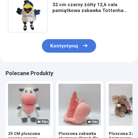
32 cm czarny żółty 12,6 cala
pamiątkowa zabawka Tottenham
Hotspur maskotka do przytulania
Kontyntynuj
Polecane Produkty
25 CM pluszowa
Pluszowa zabawka
Pluszowa Zab