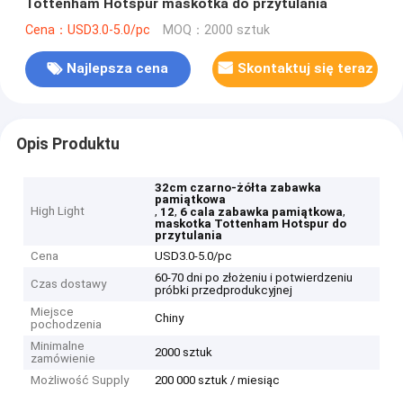
Tottenham Hotspur maskotka do przytulania
Cena：USD3.0-5.0/pc
MOQ：2000 sztuk
Najlepsza cena
Skontaktuj się teraz
Opis Produktu
32cm czarno-żółta zabawka
pamiątkowa
High Light
,
,
,
12
6 cala zabawka pamiątkowa
maskotka Tottenham Hotspur do
przytulania
Cena
USD3.0-5.0/pc
60-70 dni po złożeniu i potwierdzeniu
Czas dostawy
próbki przedprodukcyjnej
Miejsce
Chiny
pochodzenia
Minimalne
2000 sztuk
zamówienie
Możliwość Supply
200 000 sztuk / miesiąc