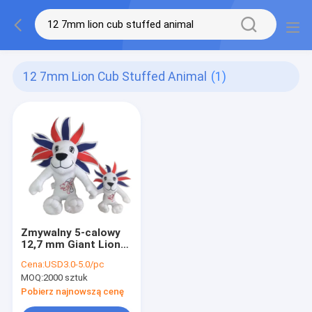
12 7mm Lion Cub Stuffed Animal
(1)
Zmywalny 5-calowy
12,7 mm Giant Lion
Cub Wypchane
Cena:
USD3.0-5.0/pc
zwierzę PP Bawełna
MOQ:
2000 sztuk
w środku
Pobierz najnowszą cenę