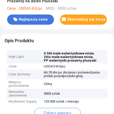
Prezenty na dzień Pluszaki
Cena：USD4.0-8.0/pc
MOQ：5000 sztuk
Najlepsza cena
Skontaktuj się teraz
Opis Produktu
,
0.5M małe walentynkowe misie
High Light
,
20in małe walentynkowe misie
PP walentynki prezenty pluszaki
Cena
USD4.0-8.0/pc
60-70 dni po złożeniu i potwierdzeniu
Czas dostawy
próbki przedprodukcyjnej
Miejsce
Chiny
pochodzenia
Minimalne
5000 sztuk
zamówienie
Możliwość Supply
125 000 sztuk / miesiąc
Zobacz więcej