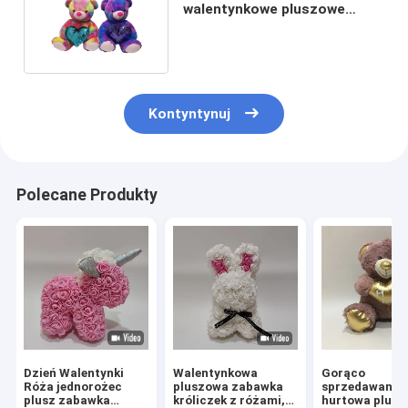
walentynkowe pluszowe
misie Prezenty na dzień
Pluszaki
Kontyntynuj
Polecane Produkty
Dzień Walentynki
Walentynkowa
Gorąco
Róża jednorożec
pluszowa zabawka
sprzedawana
plusz zabawka
króliczek z różami,
hurtowa plus