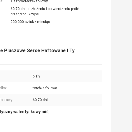
a:
1 szt/woreczek foliowy
60-70 dni po złożeniu i potwierdzeniu próbki
przedprodukcyjnej
200 000 sztuk / miesiąc
że Pluszowe Serce Haftowane I Ty
biały
lka:
torebka foliowa
dostawy:
60-70 dni
tyczny walentynkowy miś
,