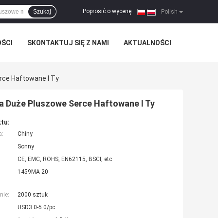
Poprosić o wycenę
Szukaj
|
Polish
OŚCI
SKONTAKTUJ SIĘ Z NAMI
AKTUALNOŚCI
rce Haftowane I Ty
ma Duże Pluszowe Serce Haftowane I Ty
tu:
a:
Chiny
Sonny
CE, EMC, ROHS, EN62115, BSCI, etc
1459MA-20
nie:
2000 sztuk
USD3.0-5.0/pc