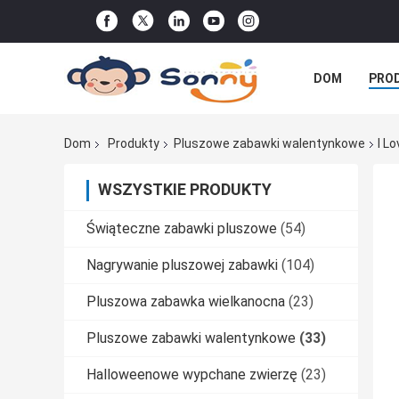
DOM
PRO
WSZYSTKIE P
Dom
Produkty
Pluszowe zabawki walentynkowe
I L
WSZYSTKIE PRODUKTY
Świąteczne zabawki pluszowe
(54)
Nagrywanie pluszowej zabawki
(104)
Pluszowa zabawka wielkanocna
(23)
Pluszowe zabawki walentynkowe
(33)
Halloweenowe wypchane zwierzę
(23)