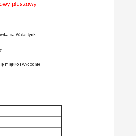
kowy pluszowy
awką na Walentynki.
y.
się miękko i wygodnie.