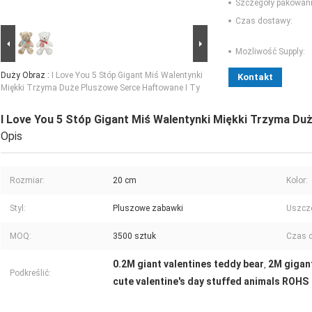
Szczegóły pakowani
Czas dostawy:
Możliwość Supply:
Duży Obraz :
I Love You 5 Stóp Gigant Miś Walentynki
Kontakt
Miękki Trzyma Duże Pluszowe Serce Haftowane I Ty
I Love You 5 Stóp Gigant Miś Walentynki Miękki Trzyma Du
Opis
Rozmiar:
20 cm
Kolor:
Styl:
Pluszowe zabawki
Uszcze
MOQ:
3500 sztuk
Czas 
0.2M giant valentines teddy bear
2M gigan
,
Podkreślić:
cute valentine's day stuffed animals ROHS