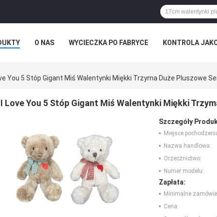
DUKTY
O NAS
WYCIECZKA PO FABRYCE
KONTROLA JAK
RZYPADKI
ROZKAZ
ove You 5 Stóp Gigant Miś Walentynki Miękki Trzyma Duże Pluszowe Se
I Love You 5 Stóp Gigant Miś Walentynki Miękki Trzy
Szczegóły Produk
Miejsce pochodzeni
Nazwa handlowa:
Orzecznictwo:
Numer modelu:
Zapłata:
Minimalne zamówie
Cena: