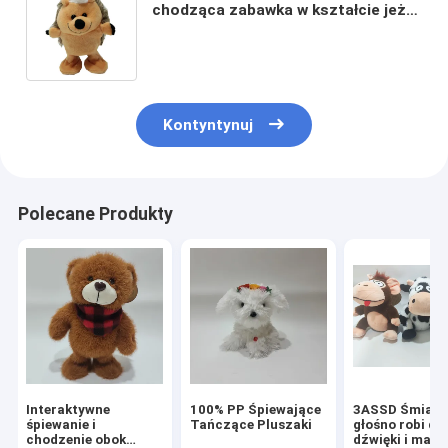
chodząca zabawka w kształcie jeża
Wypchane zwierzę do edukacji
Kontyntynuj
Polecane Produkty
Interaktywne
100% PP Śpiewające
3ASSD Śmiać s
śpiewanie i
Tańczące Pluszaki
głośno robi dz
chodzenie obok
dźwięki i mac