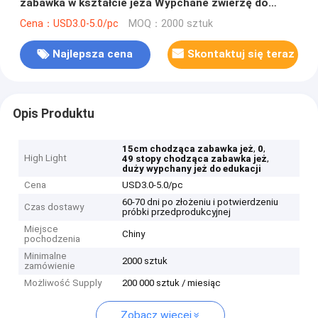
zabawka w kształcie jeża Wypchane zwierzę do
edukacji
Cena：USD3.0-5.0/pc
MOQ：2000 sztuk
Najlepsza cena
Skontaktuj się teraz
Opis Produktu
,
,
15cm chodząca zabawka jeż
0
High Light
,
49 stopy chodząca zabawka jeż
duży wypchany jeż do edukacji
Cena
USD3.0-5.0/pc
60-70 dni po złożeniu i potwierdzeniu
Czas dostawy
próbki przedprodukcyjnej
Miejsce
Chiny
pochodzenia
Minimalne
2000 sztuk
zamówienie
Możliwość Supply
200 000 sztuk / miesiąc
Zobacz więcej