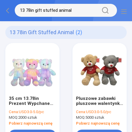
13 78in Gift Stuffed Animal
(2)
35 cm 13.78in
Pluszowe zabawki
Prezent Wypchane
pluszowe walentynki
zwierzę
OEM
Cena:
USD3.0-5.0/pc
Cena:
USD3.0-5.0/pc
Jasnoróżowy Tie Dye
MOQ:
2000 sztuk
MOQ:
5000 sztuk
Funkcja nagrywania
misia
Pobierz najnowszą cenę
Pobierz najnowszą cenę