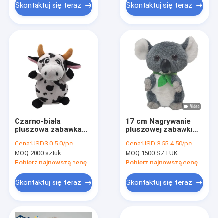
Skontaktuj się teraz
Skontaktuj się teraz
Czarno-biała
17 cm Nagrywanie
pluszowa zabawka
pluszowej zabawki
do nagrywania krów
Animowana,
Cena:
USD3.0-5.0/pc
Cena:
USD 3.55-4.50/pc
17 cm
powtarzająca się
MOQ:
2000 sztuk
MOQ:
1500 SZTUK
mówiąca Koala 100%
PP Bawełna w środku
Pobierz najnowszą cenę
Pobierz najnowszą cenę
Skontaktuj się teraz
Skontaktuj się teraz