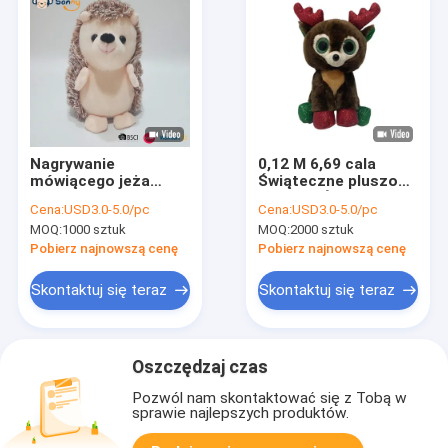
Nagrywanie
0,12 M 6,69 cala
mówiącego jeża
Świąteczne pluszowe
pluszowa zabawka
zabawki Świąteczne
Cena:
USD3.0-5.0/pc
Cena:
USD3.0-5.0/pc
urocza edukacyjna
renifery Miękka
MOQ:
1000 sztuk
MOQ:
2000 sztuk
zabawka 3A ODM
Pobierz najnowszą cenę
Pobierz najnowszą cenę
Skontaktuj się teraz
Skontaktuj się teraz
Oszczędzaj czas
Pozwól nam skontaktować się z Tobą w
sprawie najlepszych produktów.