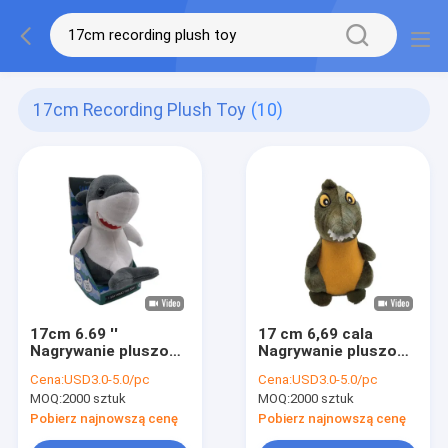
17cm Recording Plush Toy
(10)
17cm 6.69 ''
17 cm 6,69 cala
Nagrywanie pluszowa
Nagrywanie pluszowa
zabawka Shark
zabawka Zielony
Cena:
USD3.0-5.0/pc
Cena:
USD3.0-5.0/pc
Pluszaki i zabawki
dinozaur Wypchane
MOQ:
2000 sztuk
MOQ:
2000 sztuk
pluszowe ROHS
zwierzę mówiące z
powrotem
Pobierz najnowszą cenę
Pobierz najnowszą cenę