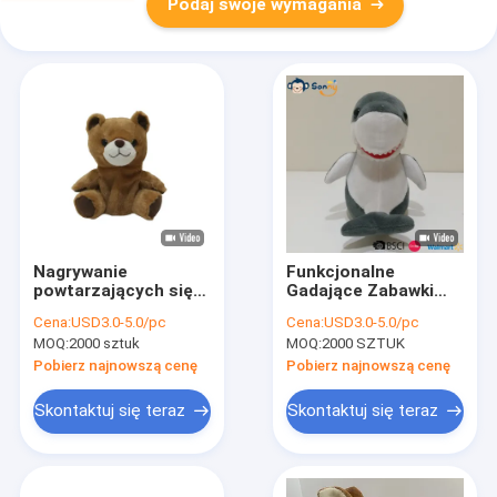
Podaj swoje wymagania
Nagrywanie
Funkcjonalne
powtarzających się
Gadające Zabawki
pluszowych zabawek
Rekin Dla Dzieci Z
Cena:
USD3.0-5.0/pc
Cena:
USD3.0-5.0/pc
edukacyjnych 0,17M
Raportem EN71
MOQ:
2000 sztuk
MOQ:
2000 SZTUK
6,7IN Brązowy kolor
Teddy Bear Poliester
Pobierz najnowszą cenę
Pobierz najnowszą cenę
Skontaktuj się teraz
Skontaktuj się teraz