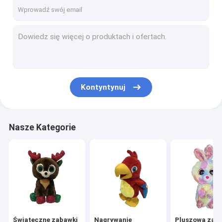
Wycieczka po fabryce
Kontrola jakości
Skontaktuj się z nami
Aktualności
Kontyntynuj
Wszystkie przypadki
Order
Nasze Kategorie
Świąteczne zabawki pluszowe
Nagrywanie pluszowej zabawki
Pluszowa zabawka wielkanocna
Świąteczne zabawki
Nagrywanie
Pluszowa zab