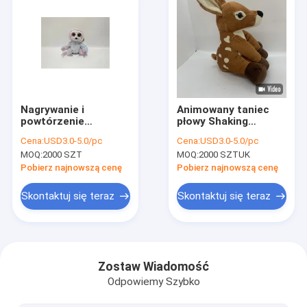
Nagrywanie i
Animowany taniec
powtórzenie
płowy Shaking
Leniwiec z
Robotic Recording
Cena:
USD3.0-5.0/pc
Cena:
USD3.0-5.0/pc
barwnikiem do
Zabawka dla
MOQ:
2000 SZT
MOQ:
2000 SZTUK
krawatów Żywe
dziewczynek Chłopcy
kolory Leniwiec z
Dziecko Dzieci
Pobierz najnowszą cenę
Pobierz najnowszą cenę
pluskwą, który
potrafi mówić
Skontaktuj się teraz
Skontaktuj się teraz
Dom
Produkty
Zostaw Wiadomość
Odpowiemy Szybko
O nas