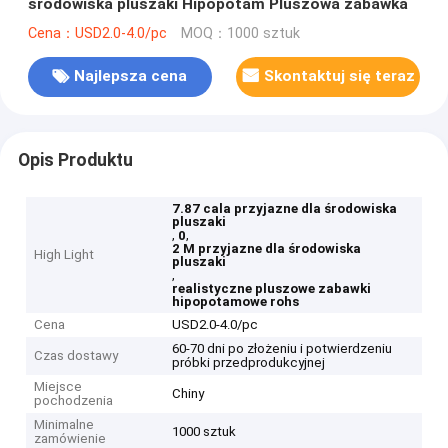
środowiska pluszaki Hipopotam Pluszowa zabawka
Cena：USD2.0-4.0/pc
MOQ：1000 sztuk
Najlepsza cena
Skontaktuj się teraz
Opis Produktu
7.87 cala przyjazne dla środowiska
pluszaki
,
,
0
2 M przyjazne dla środowiska
High Light
pluszaki
,
realistyczne pluszowe zabawki
hipopotamowe rohs
Cena
USD2.0-4.0/pc
60-70 dni po złożeniu i potwierdzeniu
Czas dostawy
próbki przedprodukcyjnej
Miejsce
Chiny
pochodzenia
Minimalne
1000 sztuk
zamówienie