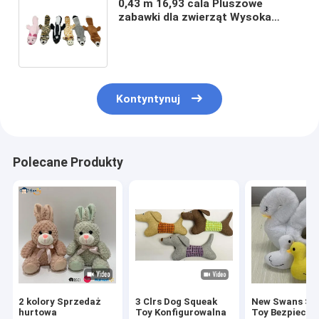
0,43 m 16,93 cala Pluszowe
zabawki dla zwierząt Wysoka
żyrafa Pluszaki i zabawki
pluszowe jak realistyczne psy
Kontyntynuj
Polecane Produkty
2 kolory Sprzedaż
3 Clrs Dog Squeak
New Swans Set
hurtowa
Toy Konfigurowalna
Toy Bezpieczn