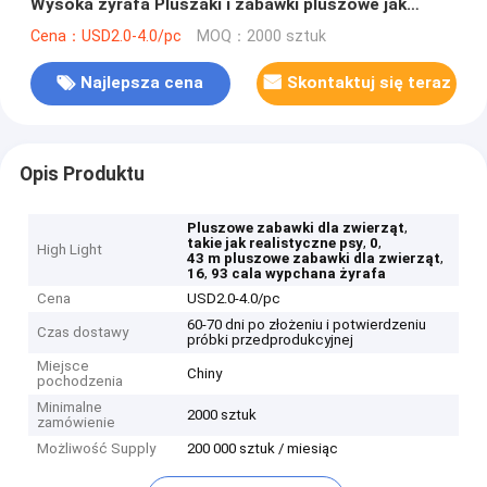
Wysoka żyrafa Pluszaki i zabawki pluszowe jak
realistyczne psy
Cena：USD2.0-4.0/pc
MOQ：2000 sztuk
Najlepsza cena
Skontaktuj się teraz
Opis Produktu
,
Pluszowe zabawki dla zwierząt
,
,
takie jak realistyczne psy
0
High Light
,
43 m pluszowe zabawki dla zwierząt
,
16
93 cala wypchana żyrafa
Cena
USD2.0-4.0/pc
60-70 dni po złożeniu i potwierdzeniu
Czas dostawy
próbki przedprodukcyjnej
Miejsce
Chiny
pochodzenia
Minimalne
2000 sztuk
zamówienie
Możliwość Supply
200 000 sztuk / miesiąc