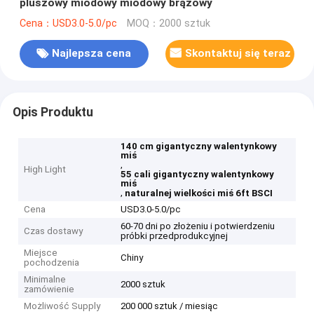
pluszowy miodowy miodowy brązowy
Cena：USD3.0-5.0/pc
MOQ：2000 sztuk
Najlepsza cena
Skontaktuj się teraz
Opis Produktu
140 cm gigantyczny walentynkowy
miś
,
High Light
55 cali gigantyczny walentynkowy
miś
,
naturalnej wielkości miś 6ft BSCI
Cena
USD3.0-5.0/pc
60-70 dni po złożeniu i potwierdzeniu
Czas dostawy
próbki przedprodukcyjnej
Miejsce
Chiny
pochodzenia
Minimalne
2000 sztuk
zamówienie
Możliwość Supply
200 000 sztuk / miesiąc