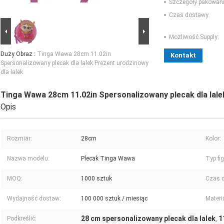
Szczegóły pakowani
Czas dostawy:
Możliwość Supply:
Duży Obraz :
Tinga Wawa 28cm 11.02in
Kontakt
Spersonalizowany plecak dla lalek Prezent urodzinowy
dla lalek
Tinga Wawa 28cm 11.02in Spersonalizowany plecak dla lalek
Opis
Rozmiar:
28cm
Kolor:
Nazwa modelu:
Plecak Tinga Wawa
Typ fi
MOQ:
1000 sztuk
Czas 
Wydajność dostaw:
100 000 sztuk / miesiąc
Materia
28 cm spersonalizowany plecak dla lalek
1
Podkreślić:
,