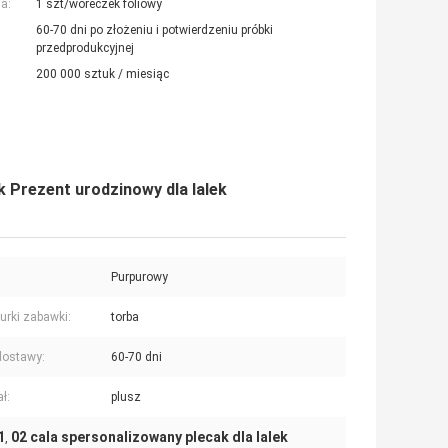
a:
1 szt/woreczek foliowy
60-70 dni po złożeniu i potwierdzeniu próbki
przedprodukcyjnej
200 000 sztuk / miesiąc
 Prezent urodzinowy dla lalek
Purpurowy
gurki zabawki:
torba
dostawy:
60-70 dni
ł:
plusz
1
02 cala spersonalizowany plecak dla lalek
,