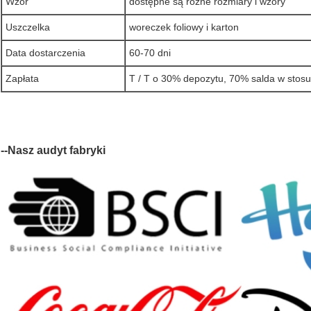
Wzór
dostępne są różne rozmiary i wzory
Uszczelka
woreczek foliowy i karton
Data dostarczenia
60-70 dni
Zapłata
T / T o 30% depozytu, 70% salda w stosun
--Nasz audyt fabryki