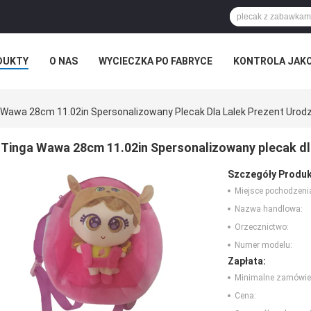
DUKTY
O NAS
WYCIECZKA PO FABRYCE
KONTROLA JAK
RZYPADKI
ROZKAZ
 Wawa 28cm 11.02in Spersonalizowany Plecak Dla Lalek Prezent Urodz
Tinga Wawa 28cm 11.02in Spersonalizowany plecak dla
Szczegóły Produk
Miejsce pochodzeni
Nazwa handlowa:
Orzecznictwo:
Numer modelu:
Zapłata:
Minimalne zamówie
Cena: