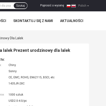
Poprosić o wycenę
Szukaj
|
Polish
OŚCI
SKONTAKTUJ SIĘ Z NAMI
AKTUALNOŚCI
inowy Dla Lalek
 lalek Prezent urodzinowy dla lalek
tu:
a:
Chiny
Sonny
CE, EMC, ROHS, EN62115, BSCI, etc
1435JR-28C
nie:
1000 sztuk
USD2.0-4.0/pc