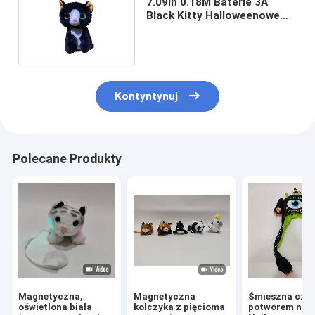
7.09in 0.18M Baterie 3A
Black Kitty Halloweenowe
wypchane zwierzęta
Kontyntynuj
Polecane Produkty
Magnetyczna,
Magnetyczna
Śmieszna cza
oświetlona biała
kolczyka z pięcioma
potworem na