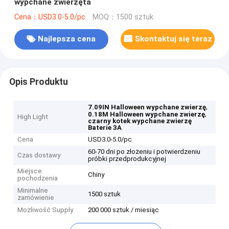
wypchane zwierzęta
Cena：USD3.0-5.0/pc
MOQ：1500 sztuk
Najlepsza cena
Skontaktuj się teraz
Opis Produktu
,
7.09IN Halloween wypchane zwierzę
,
0.18M Halloween wypchane zwierzę
High Light
czarny kotek wypchane zwierzę
Baterie 3A
Cena
USD3.0-5.0/pc
60-70 dni po złożeniu i potwierdzeniu
Czas dostawy
próbki przedprodukcyjnej
Miejsce
Chiny
pochodzenia
Minimalne
1500 sztuk
zamówienie
Możliwość Supply
200 000 sztuk / miesiąc