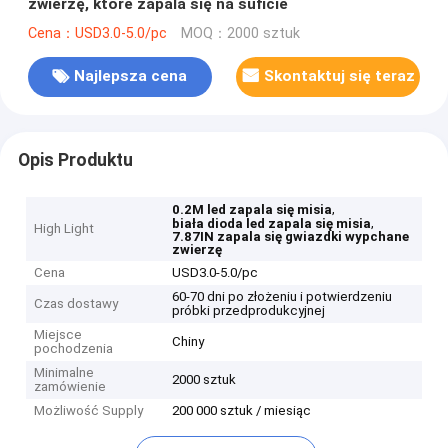
zwierzę, które zapala się na suficie
Cena：USD3.0-5.0/pc
MOQ：2000 sztuk
Najlepsza cena
Skontaktuj się teraz
Opis Produktu
,
0.2M led zapala się misia
,
biała dioda led zapala się misia
High Light
7.87IN zapala się gwiazdki wypchane
zwierzę
Cena
USD3.0-5.0/pc
60-70 dni po złożeniu i potwierdzeniu
Czas dostawy
próbki przedprodukcyjnej
Miejsce
Chiny
pochodzenia
Minimalne
2000 sztuk
zamówienie
Możliwość Supply
200 000 sztuk / miesiąc