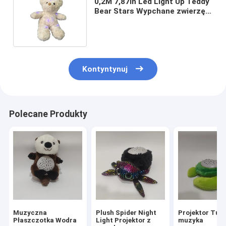
0,2M 7,87in Led Light Up Teddy
Bear Stars Wypchane zwierzę,
które zapala się na suficie
Kontyntynuj
Polecane Produkty
Muzyczna
Plush Spider Night
Projektor Turt
Płaszczotka Wodra
Light Projektor z
muzyka