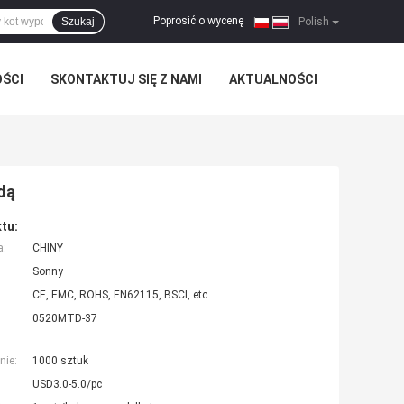
Poprosić o wycenę
Szukaj
|
Polish
OŚCI
SKONTAKTUJ SIĘ Z NAMI
AKTUALNOŚCI
dą
tu:
a:
CHINY
Sonny
CE, EMC, ROHS, EN62115, BSCI, etc
0520MTD-37
nie:
1000 sztuk
USD3.0-5.0/pc