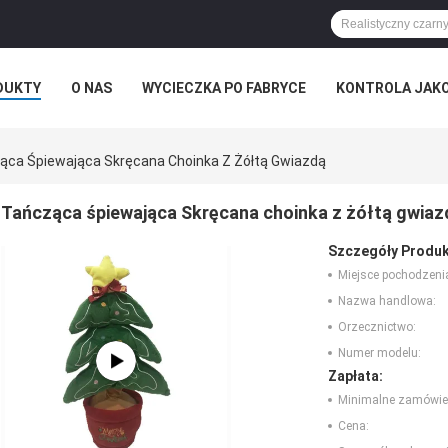
DUKTY
O NAS
WYCIECZKA PO FABRYCE
KONTROLA JAK
RZYPADKI
ROZKAZ
ąca Śpiewająca Skręcana Choinka Z Żółtą Gwiazdą
Tańcząca śpiewająca Skręcana choinka z żółtą gwiaz
Szczegóły Produk
Miejsce pochodzeni
Nazwa handlowa:
Orzecznictwo:
Numer modelu:
Zapłata:
Minimalne zamówie
Cena: