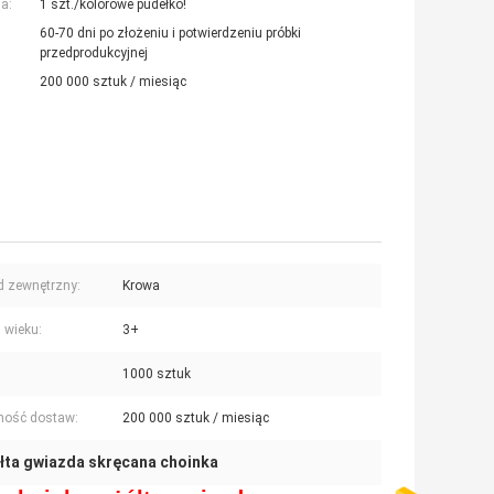
a:
1 szt./kolorowe pudełko!
60-70 dni po złożeniu i potwierdzeniu próbki
przedprodukcyjnej
200 000 sztuk / miesiąc
 zewnętrzny:
Krowa
 wieku:
3+
1000 sztuk
ność dostaw:
200 000 sztuk / miesiąc
łta gwiazda skręcana choinka