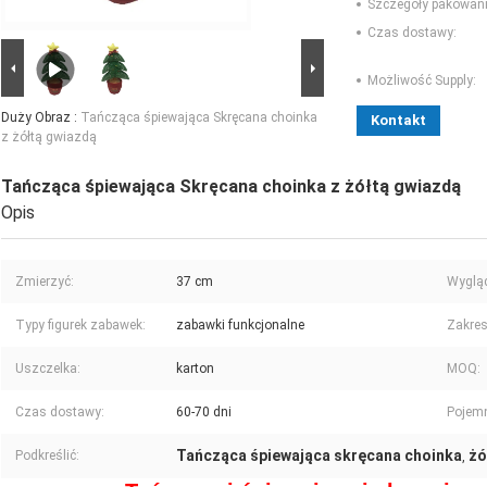
Szczegóły pakowani
Czas dostawy:
Możliwość Supply:
Duży Obraz :
Tańcząca śpiewająca Skręcana choinka
Kontakt
z żółtą gwiazdą
Tańcząca śpiewająca Skręcana choinka z żółtą gwiazdą
Opis
Zmierzyć:
37 cm
Wygląd
Typy figurek zabawek:
zabawki funkcjonalne
Zakres
Uszczelka:
karton
MOQ:
Czas dostawy:
60-70 dni
Pojem
Tańcząca śpiewająca skręcana choinka
żó
Podkreślić:
,