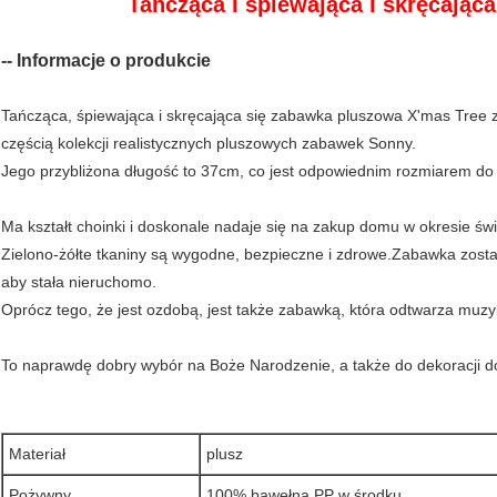
Tańcząca i śpiewająca i skręcająca
-- Informacje o produkcie
Tańcząca, śpiewająca i skręcająca się zabawka pluszowa X'mas Tree z
częścią kolekcji realistycznych pluszowych zabawek Sonny.
Jego przybliżona długość to 37cm, co jest odpowiednim rozmiarem do d
Ma kształt choinki i doskonale nadaje się na zakup domu w okresie św
Zielono-żółte tkaniny są wygodne, bezpieczne i zdrowe.Zabawka zost
aby stała nieruchomo.
Oprócz tego, że jest ozdobą, jest także zabawką, która odtwarza muzy
To naprawdę dobry wybór na Boże Narodzenie, a także do dekoracji 
Materiał
plusz
Pożywny
100% bawełna PP w środku