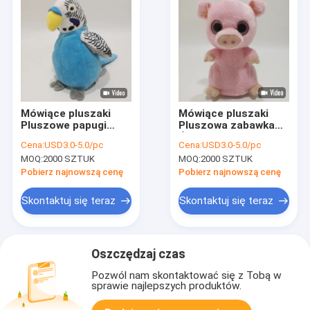
Mówiące pluszaki
Mówiące pluszaki
Pluszowe papugi
Pluszowa zabawka
Nagrywanie głosu i
Świnia Nagrywanie
Cena:
USD3.0-5.0/pc
Cena:
USD3.0-5.0/pc
powtarzanie
głosu Powtarzający
MOQ:
2000 SZTUK
MOQ:
2000 SZTUK
się prezent dla dzieci
Pobierz najnowszą cenę
Pobierz najnowszą cenę
Skontaktuj się teraz
Skontaktuj się teraz
Oszczędzaj czas
Pozwól nam skontaktować się z Tobą w
sprawie najlepszych produktów.