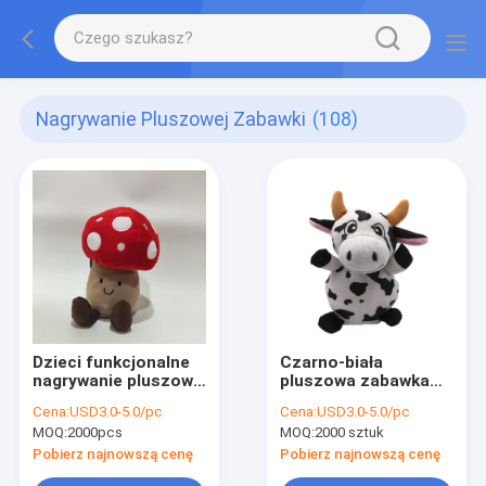
Nagrywanie Pluszowej Zabawki
(108)
Dzieci funkcjonalne
Czarno-biała
nagrywanie pluszowa
pluszowa zabawka
zabawka
do nagrywania krów
Cena:
USD3.0-5.0/pc
Cena:
USD3.0-5.0/pc
17 cm
MOQ:
2000pcs
MOQ:
2000 sztuk
Pobierz najnowszą cenę
Pobierz najnowszą cenę