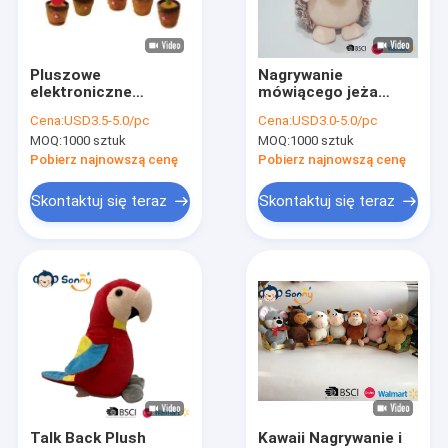
Wycieczka po fabryce
Kontrola jakości
Pluszowe
Nagrywanie
elektroniczne
mówiącego jeża
Skontaktuj się z nami
nagrywanie zabawek
pluszowa zabawka
Cena:
USD3.5-5.0/pc
Cena:
USD3.0-5.0/pc
z kwiatami kaktusa,
urocza edukacyjna
MOQ:
1000 sztuk
MOQ:
1000 sztuk
powtarzanie,
Aktualności
mówienie,
Pobierz najnowszą cenę
Pobierz najnowszą cenę
odtwarzanie utworów
Wszystkie przypadki
Skontaktuj się teraz
Skontaktuj się teraz
Order
Świąteczne zabawki pluszowe
Nagrywanie pluszowej zabawki
Pluszowa zabawka wielkanocna
Talk Back Plush
Kawaii Nagrywanie i