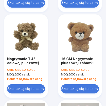
Skontaktuj się teraz
Skontaktuj się teraz
Nagrywanie 7.48-
16 CM Nagrywanie
calowej pluszowej
pluszowej zabawki
zabawki
mówiącego
Cena:
USD3.0-5.0/pc
Cena:
USD3.0-5.0/pc
pluszowego misia.3
MOQ:
2000 sztuk
MOQ:
2000 sztuk
Pobierz najnowszą cenę
Pobierz najnowszą cenę
Skontaktuj się teraz
Skontaktuj się teraz