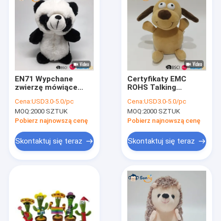
EN71 Wypchane
Certyfikaty EMC
zwierzę mówiące
ROHS Talking
Pluszowa Panda z
Shaking Body Plush
Cena:
USD3.0-5.0/pc
Cena:
USD3.0-5.0/pc
100% bawełną PP w
Dog Dostosowane
MOQ:
2000 SZTUK
MOQ:
2000 SZTUK
środku
Pobierz najnowszą cenę
Pobierz najnowszą cenę
Skontaktuj się teraz
Skontaktuj się teraz
Dom
Produkty
O nas