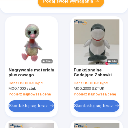
Podaj swoje wymagania
Nagrywanie materiału
Funkcjonalne
pluszowego
Gadające Zabawki
Powtarzanie koloru
Rekin Dla Dzieci Z
Cena:
USD3.0-5.0/pc
Cena:
USD3.0-5.0/pc
Flamingo Tie Dye
Raportem EN71
MOQ:
1000 sztuk
MOQ:
2000 SZTUK
Pobierz najnowszą cenę
Pobierz najnowszą cenę
Skontaktuj się teraz
Skontaktuj się teraz