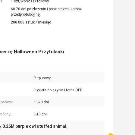
a:
1 szt/woreczek foliowy
60-70 dni po złożeniu i potwierdzeniu próbki
przedprodukcyjnej
200 000 sztuk / miesiąc
ierzę Halloween Przytulanki
Purpurowy
Etykieta do szycia i torba OPP
dostawy:
60-70 dni
próbny:
5-10 dni
ę
0.26M purple owl stuffed animal
,
,