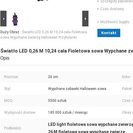
Szczegóły pakowani
Czas dostawy:
Możliwość Supply:
Duży Obraz :
Światło LED 0,26 M 10,24 cala Fioletowa
Kontakt
sowa Wypchane zwierzę Halloween Przytulanki
Światło LED 0,26 M 10,24 cala Fioletowa sowa Wypchane zw
Opis
Rozmiar:
26 cm
Kolor:
Styl:
Wypchane zabawki Halloween sowa
Pakiet:
MOQ:
5500 sztuk
Czas 
Wydajność dostaw:
185 000 sztuk / miesiąc
Okres 
LED light fioletowa sowa wypchane zwierz
Podkreślić:
26 M fioletowa sowa wypchane zwierzę