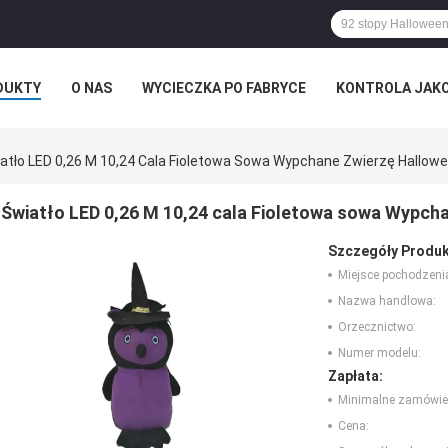
DUKTY
O NAS
WYCIECZKA PO FABRYCE
KONTROLA JAK
RZYPADKI
ROZKAZ
atło LED 0,26 M 10,24 Cala Fioletowa Sowa Wypchane Zwierzę Hallowe
Światło LED 0,26 M 10,24 cala Fioletowa sowa Wypcha
Szczegóły Produk
Miejsce pochodzeni
Nazwa handlowa:
Orzecznictwo:
Numer modelu:
Zapłata:
Minimalne zamówie
Cena: