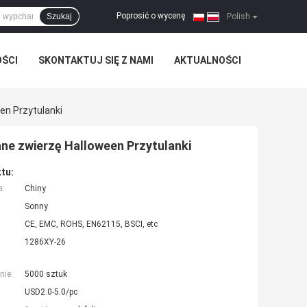
Poprosić o wycenę
Szukaj
|
Polish
OŚCI
SKONTAKTUJ SIĘ Z NAMI
AKTUALNOŚCI
en Przytulanki
ne zwierzę Halloween Przytulanki
tu:
a:
Chiny
Sonny
CE, EMC, ROHS, EN62115, BSCI, etc
1286XY-26
nie:
5000 sztuk
USD2.0-5.0/pc