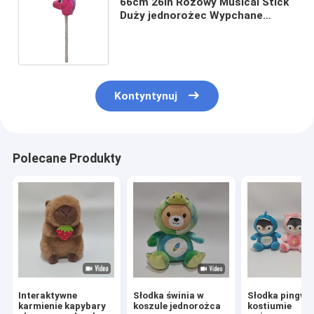
66cm 26in Różowy Musical Stick
Duży jednorożec Wypchane
zwierzę Pluszowa zabawka dla
dzieci Prezent
Kontyntynuj
Polecane Produkty
Interaktywne
Słodka świnia w
Słodka pingwi
karmienie kapybary
koszule jednorożca
kostiumie