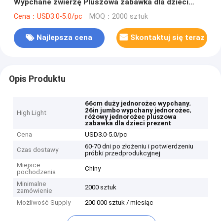
Wypchane zwierzę Pluszowa zabawka dla dzieci
Prezent
Cena：USD3.0-5.0/pc
MOQ：2000 sztuk
Najlepsza cena
Skontaktuj się teraz
Opis Produktu
,
66cm duży jednorożec wypchany
,
26in jumbo wypchany jednorożec
High Light
różowy jednorożec pluszowa
zabawka dla dzieci prezent
Cena
USD3.0-5.0/pc
60-70 dni po złożeniu i potwierdzeniu
Czas dostawy
próbki przedprodukcyjnej
Miejsce
Chiny
pochodzenia
Minimalne
2000 sztuk
zamówienie
Możliwość Supply
200 000 sztuk / miesiąc