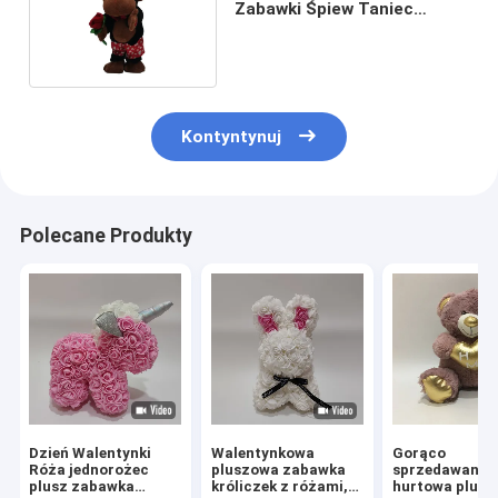
Zabawki Śpiew Taniec
Skręcający Goryl Z Różą
Kontyntynuj
Polecane Produkty
Dzień Walentynki
Walentynkowa
Gorąco
Róża jednorożec
pluszowa zabawka
sprzedawana
plusz zabawka
króliczek z różami,
hurtowa plus