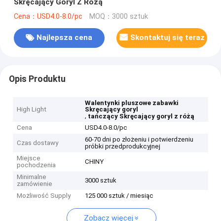
Skręcający Goryl Z Różą
Cena：USD4.0-8.0/pc
MOQ：3000 sztuk
Najlepsza cena
Skontaktuj się teraz
Opis Produktu
Walentynki pluszowe zabawki
High Light
Skręcający goryl
,
tańczący Skręcający goryl z różą
Cena
USD4.0-8.0/pc
60-70 dni po złożeniu i potwierdzeniu
Czas dostawy
próbki przedprodukcyjnej
Miejsce
CHINY
pochodzenia
Minimalne
3000 sztuk
zamówienie
Możliwość Supply
125 000 sztuk / miesiąc
Zobacz więcej