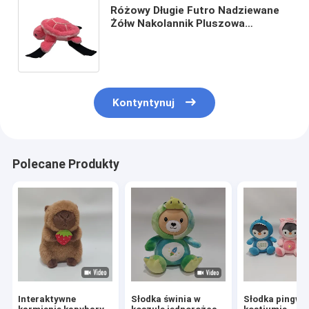
Różowy Długie Futro Nadziewane
Żółw Nakolannik Pluszowa
Zabawka 28 cm Do Narciarstwa
Snowboardowego Deskorolka
Kontyntynuj
Polecane Produkty
Interaktywne
Słodka świnia w
Słodka pingwi