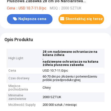
Pluszowa Zabawka 28 cm Do Narciarstwa
Snowboardowego Deskorolka
Cena：USD 10.7-11.0/pc
MOQ：2000 SZTUK
Najlepsza cena
Skontaktuj się teraz
Opis Produktu
28 cm nadziewane ochraniacze na
kolana żółwia
High Light
,
nadziewane ochraniacze na kolana
żółwia pluszowa zabawka
Cena
USD 10.7-11.0/pc
60-70 dni po złożeniu i potwierdzeniu
Czas dostawy
próbki przedprodukcyjnej
Miejsce
Chiny
pochodzenia
Minimalne
2000 SZTUK
zamówienie
Możliwość Supply
200 000 sztuk / miesiąc