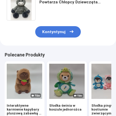
Powtarza Chłopcy Dziewczęta
Pluszowe elektroniczne
interaktywne zabawki
Kontyntynuj
Polecane Produkty
Interaktywne
Słodka świnia w
Słodka pingwi
karmienie kapybary
koszule jednorożca
kostiumie
pluszową zabawką z
zwierzęcym