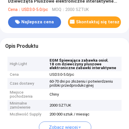
Dziewczęta Pluszowe elektroniczne interaktywne
zabawki
Cena：USD3.0-5.0/pc
MOQ：2000 SZTUK
Najlepsza cena
Skontaktuj się teraz
Opis Produktu
,
EGM Śpiewająca zabawka osioł
High Light
18 cm dziewczyny pluszowe
elektroniczne zabawki interaktywne
Cena
USD3.0-5.0/pc
60-70 dni po złożeniu i potwierdzeniu
Czas dostawy
próbki przedprodukcyjnej
Miejsce
Chiny
pochodzenia
Minimalne
2000 SZTUK
zamówienie
Możliwość Supply
200 000 sztuk / miesiąc
Zobacz więcej