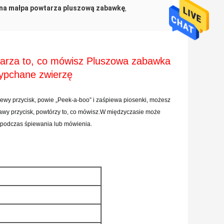
wna małpa powtarza pluszową zabawkę
,
tarza to, co mówisz Pluszowa zabawka
ypchane zwierzę
ewy przycisk, powie „Peek-a-boo” i zaśpiewa piosenki, możesz
prawy przycisk, powtórzy to, co mówisz.W międzyczasie może
 podczas śpiewania lub mówienia.