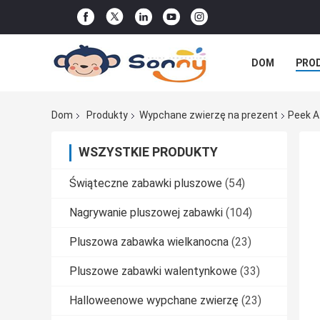
DOM
PRO
WSZYSTKIE P
Dom
Produkty
Wypchane zwierzę na prezent
Peek A
WSZYSTKIE PRODUKTY
Świąteczne zabawki pluszowe
(54)
Nagrywanie pluszowej zabawki
(104)
Pluszowa zabawka wielkanocna
(23)
Pluszowe zabawki walentynkowe
(33)
Halloweenowe wypchane zwierzę
(23)