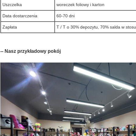
Uszczelka
woreczek foliowy i karton
Data dostarczenia
60-70 dni
Zapłata
T / T o 30% depozytu, 70% salda w stosun
-- Nasz przykładowy pokój