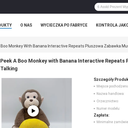
DUKTY
O NAS
WYCIECZKA PO FABRYCE
KONTROLA JAK
RZYPADKI
ROZKAZ
 Boo Monkey With Banana Interactive Repeats Pluszowa Zabawka Musi
Peek A Boo Monkey with Banana Interactive Repeats 
Talking
Szczegóły Produk
Miejsce pochodzeni
Nazwa handlowa:
Orzecznictwo:
Numer modelu:
Zapłata:
Minimalne zamówie