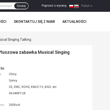
Poprosić o wycenę
Szukaj
|
Polish
OŚCI
SKONTAKTUJ SIĘ Z NAMI
AKTUALNOŚCI
cal Singing Talking
Pluszowa zabawka Musical Singing
tu:
a:
Chiny
Sonny
CE, EMC, ROHS, EN62115, BSCI, etc
0634MFY-28
nie:
2000szt