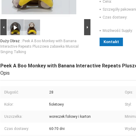
Cena:
Szczegóły pakowani
Czas dostawy:
Możliwość Supply:
Duży Obraz :
Peek A Boo Monkey with Banana
Kontakt
Interactive Repeats Pluszowa zabawka Musical
Singing Talking
Peek A Boo Monkey with Banana Interactive Repeats Plusz
Opis
Długość:
28
Opis:
Kolor:
fioletowy
Styl:
Uszczelka:
woreczek foliowy i karton
Minima
Czas dostawy:
60-70 dni
Wydaj