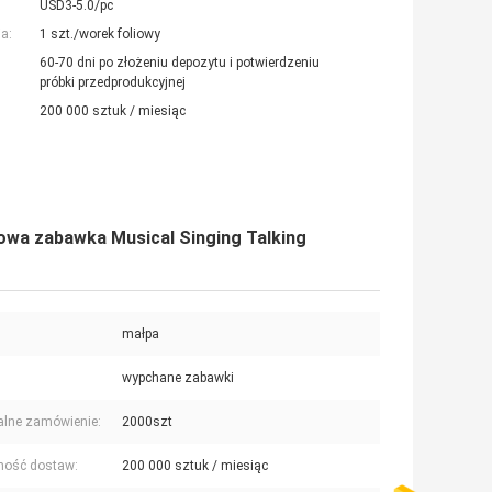
USD3-5.0/pc
a:
1 szt./worek foliowy
60-70 dni po złożeniu depozytu i potwierdzeniu
próbki przedprodukcyjnej
200 000 sztuk / miesiąc
owa zabawka Musical Singing Talking
małpa
wypchane zabawki
lne zamówienie:
2000szt
ność dostaw:
200 000 sztuk / miesiąc