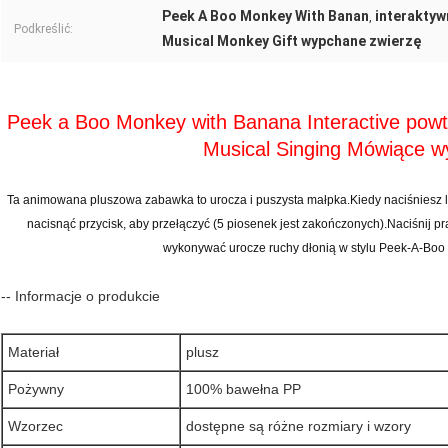
Peek A Boo Monkey With Banan
interakty
,
Podkreślić:
Musical Monkey Gift wypchane zwierzę
Peek a Boo Monkey with Banana Interactive pow
Musical Singing Mówiące w
Ta animowana pluszowa zabawka to urocza i puszysta małpka.Kiedy naciśniesz l
nacisnąć przycisk, aby przełączyć (5 piosenek jest zakończonych).Naciśnij 
wykonywać urocze ruchy dłonią w stylu Peek-A-Boo
-- Informacje o produkcie
Materiał
plusz
Pożywny
100% bawełna PP
Wzorzec
dostępne są różne rozmiary i wzory